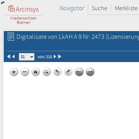
Navigator
Suche
Merkliste
Arcinsys
Niedersachsen
Bremen
Digitalisate von LkAH A 9 Nr. 2473
(Lizensierun
von 316