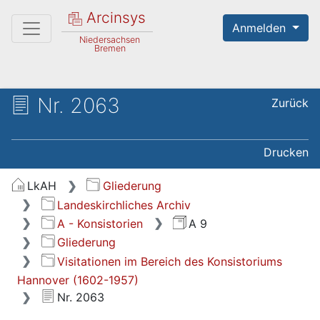
Arcinsys
Anmelden
Niedersachsen
Bremen
Nr. 2063
Zurück
Drucken
LkAH
Gliederung
Landeskirchliches Archiv
A - Konsistorien
A 9
Gliederung
Visitationen im Bereich des Konsistoriums
Hannover (1602-1957)
Nr. 2063