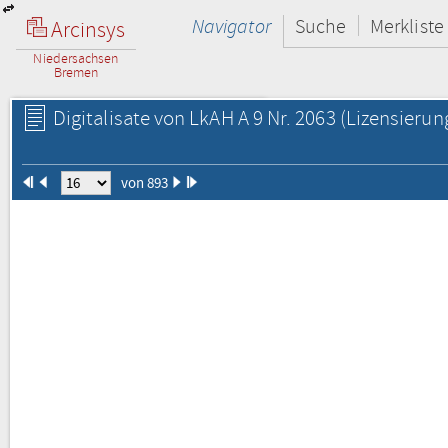
Navigator
Suche
Merkliste
Arcinsys
Niedersachsen
Bremen
Digitalisate von LkAH A 9 Nr. 2063
(Lizensierun
von 893