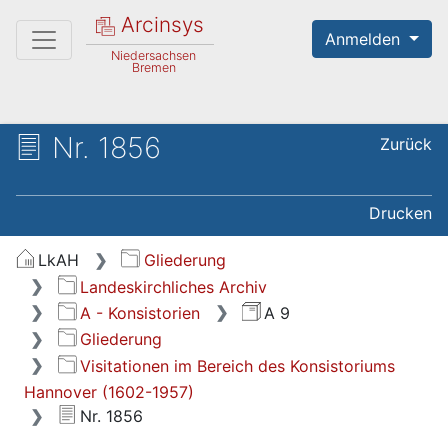
Arcinsys
Anmelden
Niedersachsen
Bremen
Nr. 1856
Zurück
Drucken
LkAH
Gliederung
Landeskirchliches Archiv
A - Konsistorien
A 9
Gliederung
Visitationen im Bereich des Konsistoriums
Hannover (1602-1957)
Nr. 1856