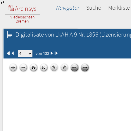
Navigator
Suche
Merkliste
Arcinsys
Niedersachsen
Bremen
Digitalisate von LkAH A 9 Nr. 1856
(Lizensierun
von 133