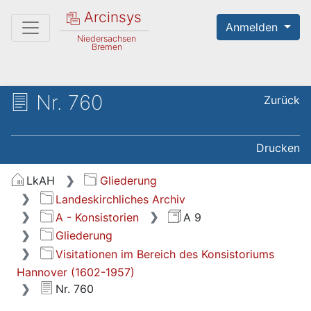
Arcinsys
Anmelden
Niedersachsen
Bremen
Nr. 760
Zurück
Drucken
LkAH
Gliederung
Landeskirchliches Archiv
A - Konsistorien
A 9
Gliederung
Visitationen im Bereich des Konsistoriums
Hannover (1602-1957)
Nr. 760