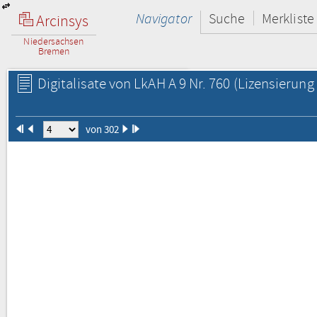
Navigator
Suche
Merkliste
Arcinsys
Niedersachsen
Bremen
Digitalisate von LkAH A 9 Nr. 760
(Lizensierung 
von 302