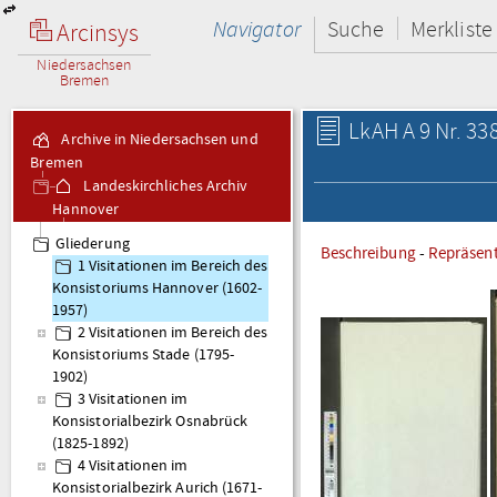
Navigator
Suche
Merkliste
Arcinsys
Niedersachsen
Bremen
LkAH A 9 Nr. 33
Archive in Niedersachsen und
Bremen
Landeskirchliches Archiv
Hannover
A 9 Visitationsakten
Gliederung
Beschreibung
-
Repräsen
1 Visitationen im Bereich des
Konsistoriums Hannover (1602-
1957)
2 Visitationen im Bereich des
Konsistoriums Stade (1795-
1902)
3 Visitationen im
Konsistorialbezirk Osnabrück
(1825-1892)
4 Visitationen im
Konsistorialbezirk Aurich (1671-