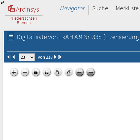
Navigator
Suche
Merkliste
Arcinsys
Niedersachsen
Bremen
Digitalisate von LkAH A 9 Nr. 338
(Lizensierung 
von 218