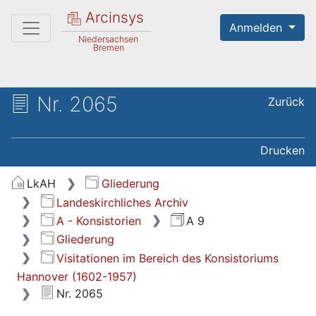
Arcinsys
Anmelden
Niedersachsen
Bremen
Nr. 2065
Zurück
Drucken
LkAH
Gliederung
Landeskirchliches Archiv
A - Konsistorien
A 9
Gliederung
Visitationen im Bereich des Konsistoriums
Hannover (1602-1957)
Nr. 2065