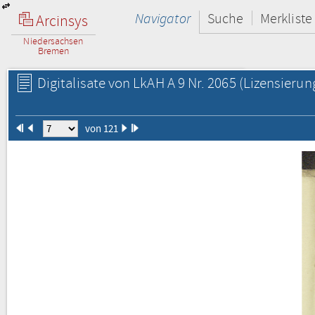
Navigator
Suche
Merkliste
Arcinsys
Niedersachsen
Bremen
Digitalisate von LkAH A 9 Nr. 2065
(Lizensierun
von 121