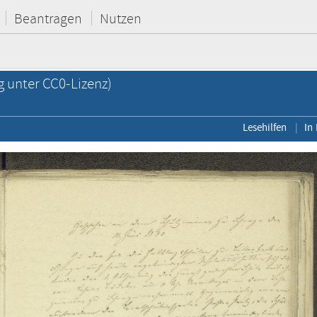
Beantragen
Nutzen
g unter CC0-Lizenz)
Lesehilfen
In