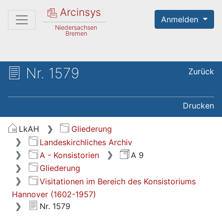
Arcinsys
Anmelden
Niedersachsen
Bremen
Nr. 1579
Zurück
Drucken
LkAH
Gliederung
Landeskirchliches Archiv
A - Konsistorien
A 9
Gliederung
Visitationen im Bereich des Konsistoriums
Hannover (1602-1957)
Nr. 1579