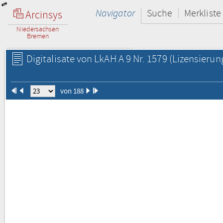
Navigator
Suche
Merkliste
Arcinsys
Niedersachsen
Bremen
Digitalisate von LkAH A 9 Nr. 1579
(Lizensierun
von 188