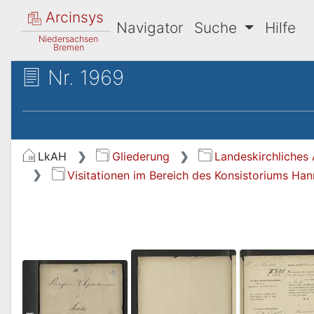
Arcinsys
Navigator
Suche
Hilfe
Niedersachsen
Bremen
Nr. 1969
LkAH
Gliederung
Landeskirchliches 
Visitationen im Bereich des Konsistoriums Ha