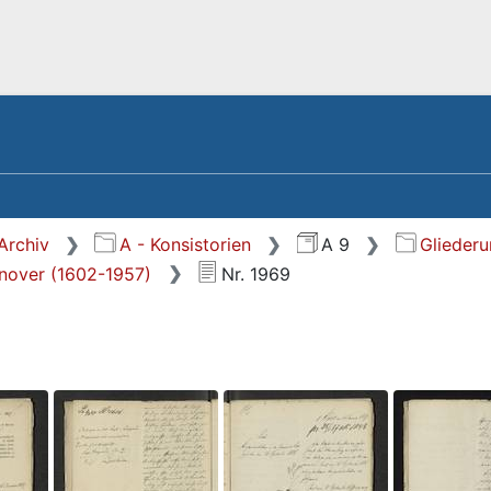
Archiv
A - Konsistorien
A 9
Glieder
nnover (1602-1957)
Nr. 1969