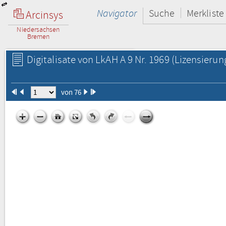
Navigator
Suche
Merkliste
Arcinsys
Niedersachsen
Bremen
Digitalisate von LkAH A 9 Nr. 1969
(Lizensierun
von 76