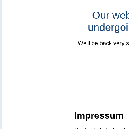
Our webs
undergoi
We'll be back very 
Impressum