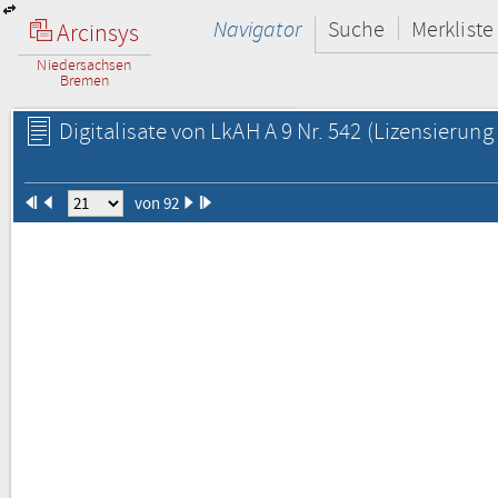
Navigator
Suche
Merkliste
Arcinsys
Niedersachsen
Bremen
Digitalisate von LkAH A 9 Nr. 542
(Lizensierung 
von 92