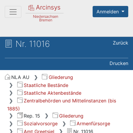
Arcinsys
Anmelden
Niedersachsen
Bremen
Nr. 11016
Zurück
Drucken
NLA AU
Gliederung
Staatliche Bestände
Staatliche Aktenbestände
Zentralbehörden und Mittelinstanzen (bis
1885)
Rep. 15
Gliederung
Sozialvorsorge
Armenfürsorge
Amt Greetsiel
Nr. 11016