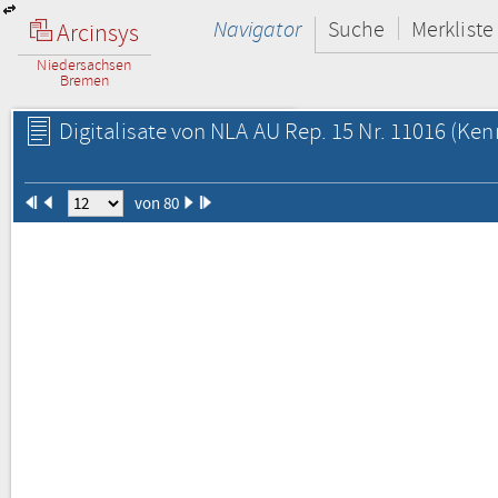
Navigator
Suche
Merkliste
Arcinsys
Niedersachsen
Bremen
Digitalisate von NLA AU Rep. 15 Nr. 11016
(Kenn
von 80