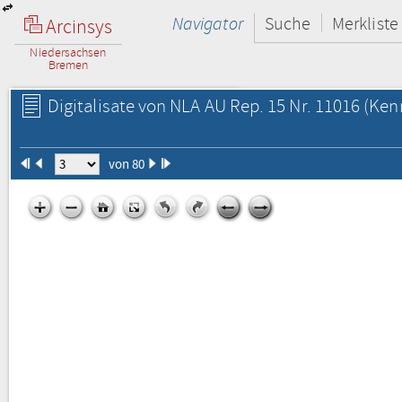
Navigator
Suche
Merkliste
Arcinsys
Niedersachsen
Bremen
Digitalisate von NLA AU Rep. 15 Nr. 11016
(Kenn
von 80