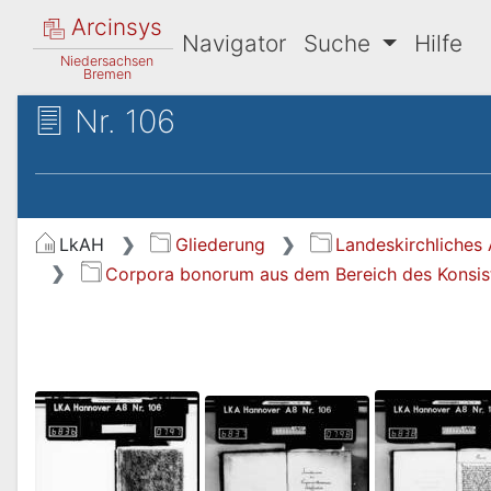
Arcinsys
Navigator
Suche
Hilfe
Niedersachsen
Bremen
Nr. 106
LkAH
Gliederung
Landeskirchliches 
Corpora bonorum aus dem Bereich des Konsis