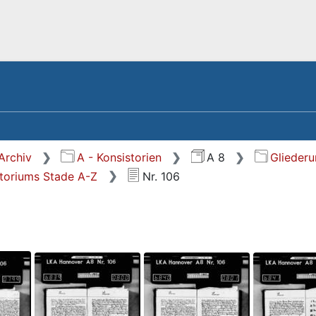
Archiv
A - Konsistorien
A 8
Glieder
toriums Stade A-Z
Nr. 106