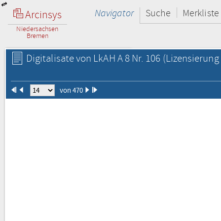
Navigator
Suche
Merkliste
Arcinsys
Niedersachsen
Bremen
Digitalisate von LkAH A 8 Nr. 106
(Lizensierung 
von 470