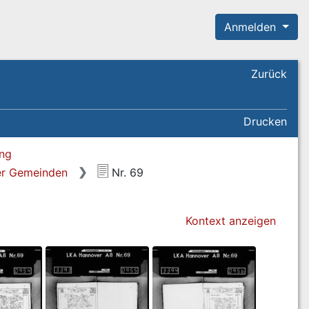
Anmelden
Zurück
Drucken
ung
her Gemeinden
Nr. 69
Kontext anzeigen