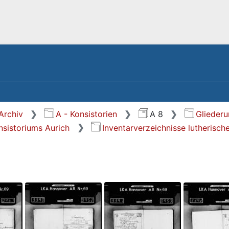
Archiv
A - Konsistorien
A 8
Glieder
nsistoriums Aurich
Inventarverzeichnisse lutherisc