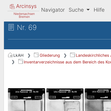
Arcinsys
Navigator
Suche
Hilfe
Niedersachsen
Bremen
Nr. 69
LkAH
Gliederung
Landeskirchliches 
Inventarverzeichnisse aus dem Bereich des Ko