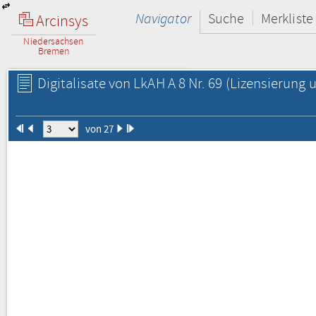
Navigator
Suche
Merkliste
Arcinsys
Niedersachsen
Bremen
Digitalisate von LkAH A 8 Nr. 69
(Lizensierung u
von 27