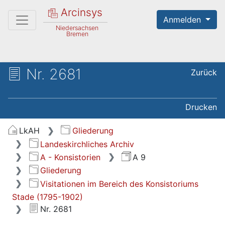
Arcinsys
Anmelden
Niedersachsen
Bremen
Nr. 2681
Zurück
Drucken
LkAH
Gliederung
Landeskirchliches Archiv
A - Konsistorien
A 9
Gliederung
Visitationen im Bereich des Konsistoriums
Stade (1795-1902)
Nr. 2681