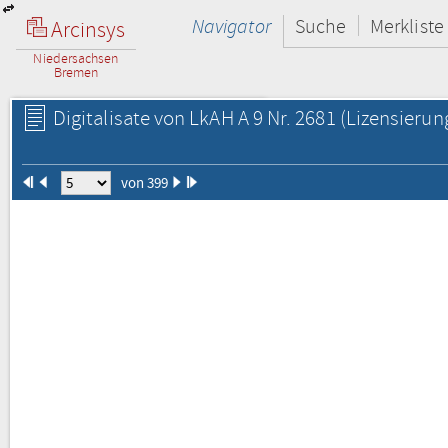
Navigator
Suche
Merkliste
Arcinsys
Niedersachsen
Bremen
Digitalisate von LkAH A 9 Nr. 2681
(Lizensierun
von 399