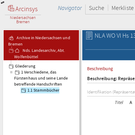
Navigator
Suche
Merkliste
Arcinsys
Niedersachsen
Bremen
NLA WO VI Hs 13
Archive in Niedersachsen und
Bremen
Nds. Landesarchiv, Abt.
Wolfenbüttel
VI Hs 13 Stammbücher
Gliederung
Beschreibung
1 Verschiedene, das
Beschreibung: Repräse
Fürstenhaus und seine Lande
betreffende Handschriften
1.1 Stammbücher
Identifikation (Repräsenta
Titel
A