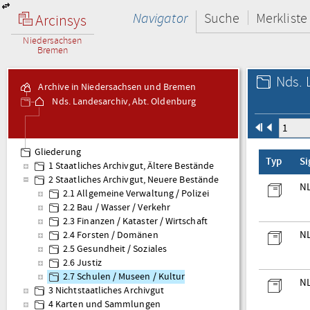
Navigator
Suche
Merkliste
Arcinsys
Niedersachsen
Bremen
Nds. 
Archive in Niedersachsen und Bremen
Nds. Landesarchiv, Abt. Oldenburg
Gliederung
Typ
S
1 Staatliches Archivgut, Ältere Bestände
2 Staatliches Archivgut, Neuere Bestände
NL
2.1 Allgemeine Verwaltung / Polizei
2.2 Bau / Wasser / Verkehr
2.3 Finanzen / Kataster / Wirtschaft
NL
2.4 Forsten / Domänen
2.5 Gesundheit / Soziales
2.6 Justiz
2.7 Schulen / Museen / Kultur
NL
3 Nichtstaatliches Archivgut
4 Karten und Sammlungen