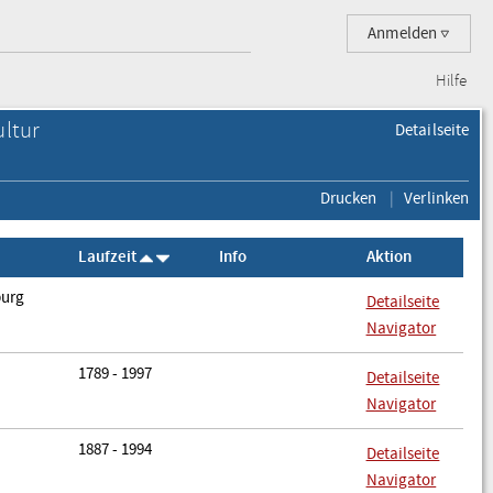
Anmelden
Hilfe
ultur
Detailseite
Drucken
Verlinken
Laufzeit
Info
Aktion
burg
Detailseite
Navigator
1789 - 1997
Detailseite
Navigator
1887 - 1994
Detailseite
Navigator