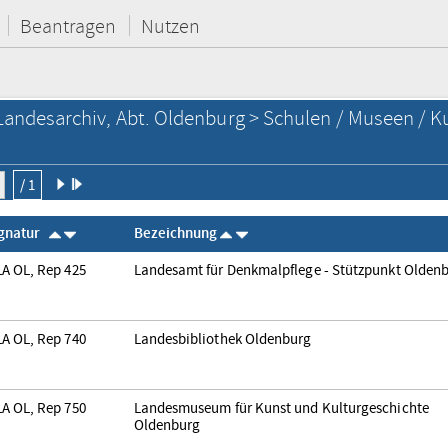
Beantragen
Nutzen
Landesarchiv, Abt. Oldenburg > Schulen / Museen / K
/ 1
ignatur
Bezeichnung
A OL, Rep 425
Landesamt für Denkmalpflege - Stützpunkt Olden
A OL, Rep 740
Landesbibliothek Oldenburg
A OL, Rep 750
Landesmuseum für Kunst und Kulturgeschichte
Oldenburg