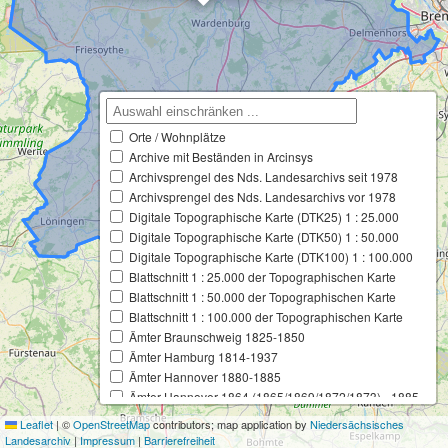
Orte / Wohnplätze
Archive mit Beständen in Arcinsys
Archivsprengel des Nds. Landesarchivs seit 1978
Archivsprengel des Nds. Landesarchivs vor 1978
Digitale Topographische Karte (DTK25) 1 : 25.000
Digitale Topographische Karte (DTK50) 1 : 50.000
Digitale Topographische Karte (DTK100) 1 : 100.000
Blattschnitt 1 : 25.000 der Topographischen Karte
Blattschnitt 1 : 50.000 der Topographischen Karte
Blattschnitt 1 : 100.000 der Topographischen Karte
Ämter Braunschweig 1825-1850
Ämter Hamburg 1814-1937
Ämter Hannover 1880-1885
Ämter Hannover 1864 (1865/1869/1872/1873) - 1885
Ämter Hannover 1859-1885
Leaflet
|
©
OpenStreetMap
contributors; map application by
Niedersächsisches
Ämter Hannover 1859 (1865) - 1880
Landesarchiv
|
Impressum
|
Barrierefreiheit