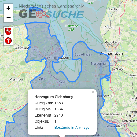
+
−
×
Herzogtum Oldenburg
Gültig von:
1853
Gültig bis:
1864
EbenenID:
2910
ObjektID:
1
Link:
Bestände in Arcinsys