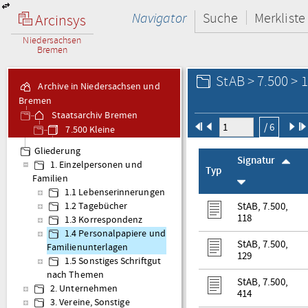
Navigator
Suche
Merkliste
Arcinsys
Niedersachsen
Bremen
StAB > 7.500 > 
Archive in Niedersachsen und
Bremen
Staatsarchiv Bremen
/ 6
7.500 Kleine
Erwerbungen
Gliederung
Signatur
1. Einzelpersonen und
Typ
Familien
1.1 Lebenserinnerungen
StAB, 7.500,
1.2 Tagebücher
118
1.3 Korrespondenz
1.4 Personalpapiere und
StAB, 7.500,
Familienunterlagen
129
1.5 Sonstiges Schriftgut
nach Themen
StAB, 7.500,
2. Unternehmen
414
3. Vereine, Sonstige