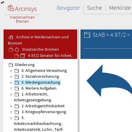
Navigator
Suche
Merkliste
Arcinsys
Niedersachsen
Bremen
StAB > 4.97/2 
Archive in Niedersachsen und
Bremen
Staatsarchiv Bremen
4.97/2 Senator für Arbeit,
Akten gemäß Aktenplan
Gliederung
0. Allgemeine Verwaltung
2. Sozialversicherung
5. Wiedergutmachung
6. Weitere Aufgaben
1. Arbeitsrecht,
Arbeitsgesetzgebung
2. Arbeitsgerichtsbarkeit
3. Kriegsopferversorgung
5.
Arbeitsmarktbeobachtung,
Arbeitsstatistik, Lohn-, Tarif-