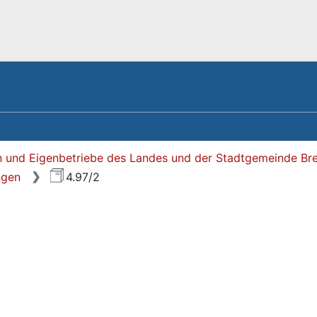
len und Eigenbetriebe des Landes und der Stadtgemeinde B
ngen
4.97/2