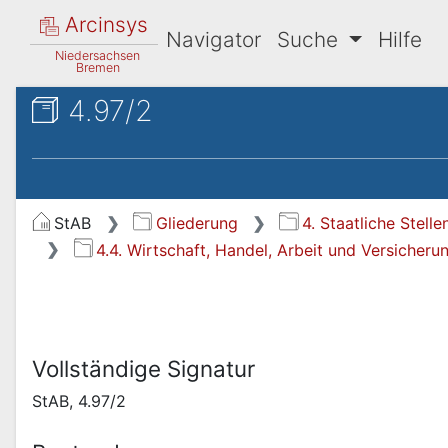
Arcinsys
Navigator
Suche
Hilfe
Niedersachsen
Bremen
4.97/2
StAB
Gliederung
4. Staatliche Stel
4.4. Wirtschaft, Handel, Arbeit und Versicheru
Vollständige Signatur
StAB, 4.97/2