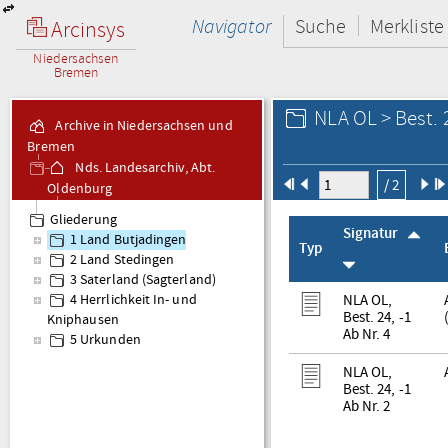
Navigator
Suche
Merkliste
Arcinsys
Niedersachsen
Bremen
NLA OL > Best. 
Archive in Niedersachsen und
Bremen
Nds. Landesarchiv, Abt.
/ 2
Oldenburg
Best. 24 Friesische
Gliederung
Landesgemeinden
Signatur
1 Land Butjadingen
Typ
2 Land Stedingen
3 Saterland (Sagterland)
NLA OL,
4 Herrlichkeit In- und
Best. 24, -1
Kniphausen
Ab Nr. 4
5 Urkunden
NLA OL,
Best. 24, -1
Ab Nr. 2