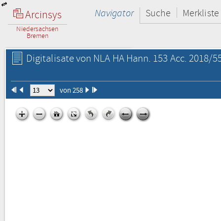
Navigator
Suche
Merkliste
Arcinsys
Niedersachsen
Bremen
Digitalisate von NLA HA Hann. 153 Acc. 2018/55
von 258