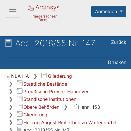
Arcinsys
Anmelden
Niedersachsen
Bremen
Acc. 2018/55 Nr. 147
Zurück
Drucken
NLA HA
Gliederung
Staatliche Bestände
Preußische Provinz Hannover
Ständische Institutionen
Obere Behörden
Hann. 153
Gliederung
Herzog August Bibliothek zu Wolfenbüttel
Acc. 2018/55 Nr. 147