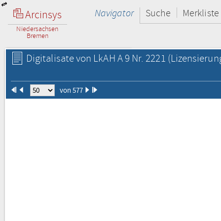
Navigator
Suche
Merkliste
Arcinsys
Niedersachsen
Bremen
Digitalisate von LkAH A 9 Nr. 2221
(Lizensierun
von 577