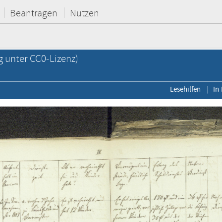
Beantragen
Nutzen
g unter CC0-Lizenz)
Lesehilfen
In