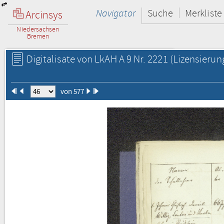
Navigator
Suche
Merkliste
Arcinsys
Niedersachsen
Bremen
Digitalisate von LkAH A 9 Nr. 2221
(Lizensierun
von 577