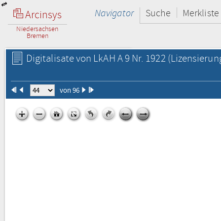
Navigator
Suche
Merkliste
Arcinsys
Niedersachsen
Bremen
Digitalisate von LkAH A 9 Nr. 1922
(Lizensierun
von 96