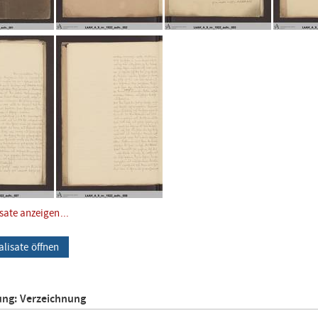
isate anzeigen...
alisate öffnen
ung: Verzeichnung