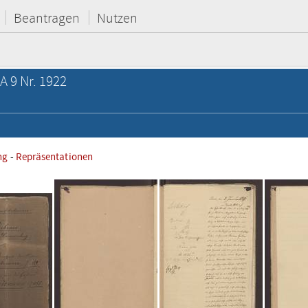
Beantragen
Nutzen
A 9 Nr. 1922
ng
-
Repräsentationen