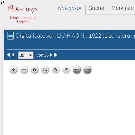
Navigator
Suche
Merkliste
Arcinsys
Niedersachsen
Bremen
Digitalisate von LkAH A 9 Nr. 1922
(Lizensierun
von 96