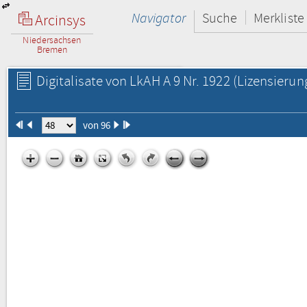
Navigator
Suche
Merkliste
Arcinsys
Niedersachsen
Bremen
Digitalisate von LkAH A 9 Nr. 1922
(Lizensierun
von 96