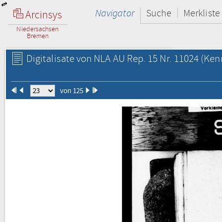
Navigator
Suche
Merkliste
Arcinsys
Niedersachsen
Bremen
Digitalisate von NLA AU Rep. 15 Nr. 11024
(Kenn
von 125