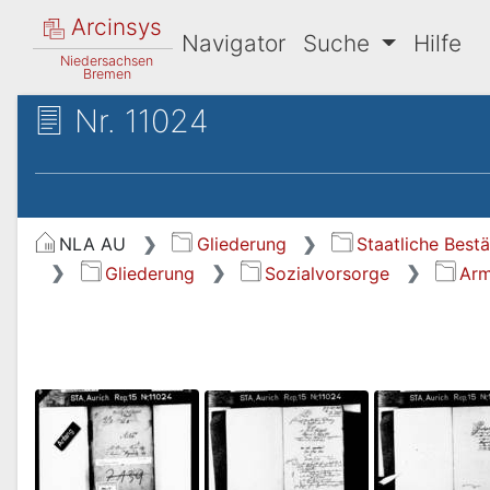
Arcinsys
Navigator
Suche
Hilfe
Niedersachsen
Bremen
Nr. 11024
NLA AU
Gliederung
Staatliche Best
Gliederung
Sozialvorsorge
Arm