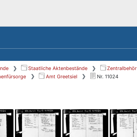
ände
Staatliche Aktenbestände
Zentralbehör
enfürsorge
Amt Greetsiel
Nr. 11024