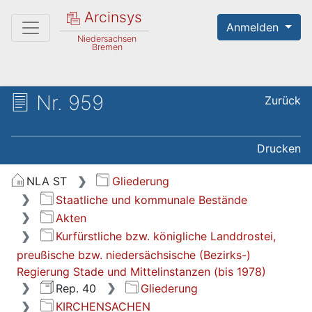
Arcinsys
Anmelden
Niedersachsen
Bremen
Nr. 959
Zurück
Drucken
NLA ST
Gliederung
Staatliche und kommunale Bestände
Akten
Kurfürstliche bzw. königliche Landdrostei,
preußische bzw. niedersächsische (Bezirks-)
Regierung Stade und Mittelinstanzen (bis 1978)
Rep. 40
Gliederung
KIRCHENSACHEN