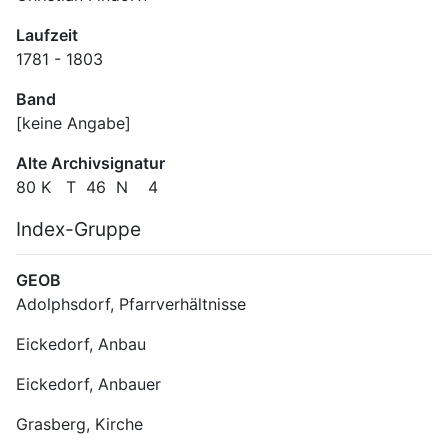
Laufzeit
1781 - 1803
Band
[keine Angabe]
Alte Archivsignatur
80 K   T  46  N    4
Index-Gruppe
GEOB
Adolphsdorf, Pfarrverhältnisse
Eickedorf, Anbau
Eickedorf, Anbauer
Grasberg, Kirche