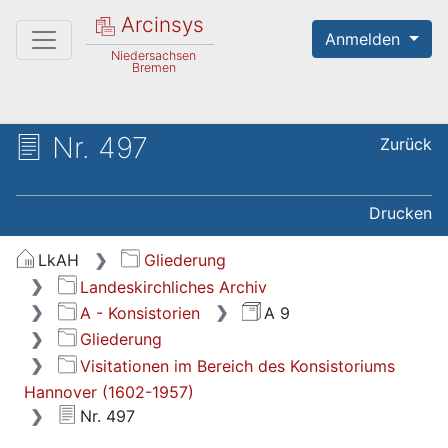
Arcinsys
Anmelden
Niedersachsen
Bremen
Nr. 497
Zurück
Drucken
LkAH
Gliederung
Landeskirchliches Archiv
A - Konsistorien
A 9
Gliederung
Visitationen im Bereich des Konsistoriums
Hannover (1602-1957)
Nr. 497