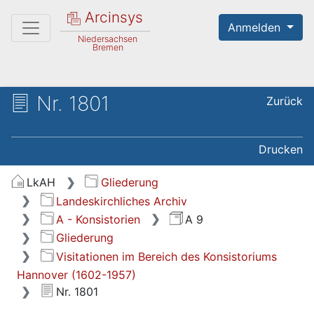
Arcinsys
Anmelden
Niedersachsen
Bremen
Nr. 1801
Zurück
Drucken
LkAH
Gliederung
Landeskirchliches Archiv
A - Konsistorien
A 9
Gliederung
Visitationen im Bereich des Konsistoriums
Hannover (1602-1957)
Nr. 1801