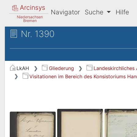
Arcinsys
Navigator
Suche
Hilfe
Niedersachsen
Bremen
Nr. 1390
LkAH
Gliederung
Landeskirchliches 
Visitationen im Bereich des Konsistoriums Ha