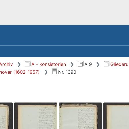
Archiv
A - Konsistorien
A 9
Glieder
nnover (1602-1957)
Nr. 1390