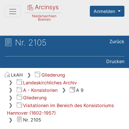
Arcinsys
Anmelden
Niedersachsen
Bremen
Nr. 2105
Zurück
Drucken
LkAH
Gliederung
Landeskirchliches Archiv
A - Konsistorien
A 9
Gliederung
Visitationen im Bereich des Konsistoriums
Hannover (1602-1957)
Nr. 2105