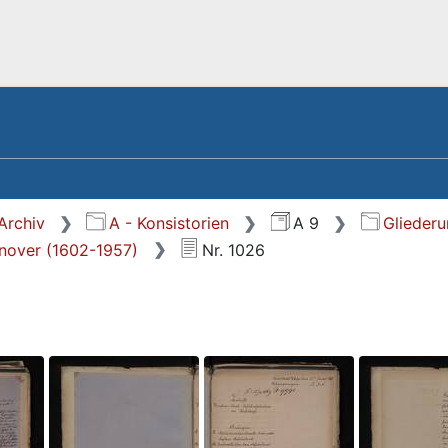
Archiv
A - Konsistorien
A 9
Glieder
nnover (1602-1957)
Nr. 1026