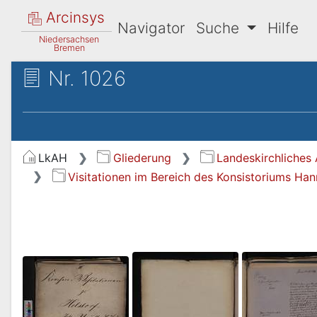
Arcinsys
Navigator
Suche
Hilfe
Niedersachsen
Bremen
Nr. 1026
LkAH
Gliederung
Landeskirchliches 
Visitationen im Bereich des Konsistoriums Ha