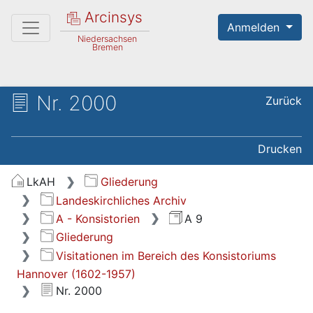
Arcinsys
Anmelden
Niedersachsen
Bremen
Nr. 2000
Zurück
Drucken
LkAH
Gliederung
Landeskirchliches Archiv
A - Konsistorien
A 9
Gliederung
Visitationen im Bereich des Konsistoriums
Hannover (1602-1957)
Nr. 2000